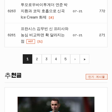
투모로우바이투게더 연준 박
6263
07-21
772
지환과 코믹 호흡으로 신곡
[2]
Ice Cream 화제
프란시스 김무빈 신 프리사와
6261
07-21
271
농심 비교하면 확 달라지는
[1]
점
HOT
1
2
3
4
5
›
»
추천글
인기 게시물