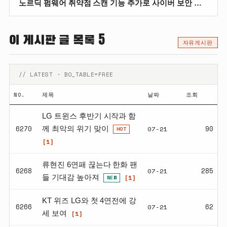
노르딕 펌웨어 취약점 스캔 기능 추가로 사이버 보안 대응 역량 강화
이 게시판 글 목록 5
자유게시판
// LATEST · BO_TABLE=FREE
NO.
제목
날짜
조회
LG 트윈스 후반기 시작과 함
6270
07-21
90
께 최악의 위기 맞이
HOT
[1]
류현진 6연패 끊는다 한화 팬
6268
07-21
285
[1]
들 기대감 높아져
NEW
KT 위즈 LG와 첫 4연전에 강
6266
07-21
62
[1]
세 보여