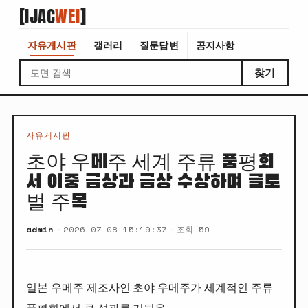
[IJAC
WEI
]
자유게시판
갤러리
질문답변
공지사항
찾기
자유게시판
초야 우메주 세계 주류 품평회
서 이중 금상과 금상 수상하며 글로
벌 주목
admin
2026-07-08 15:19:37
조회 59
일본 우메주 제조사인 초야 우메주가 세계적인 주류