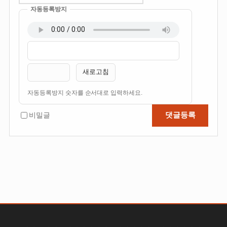
자동등록방지
이
비
름
밀
필
번
새로고침
수
호
필
자동등록방지 숫자를 순서대로 입력하세요.
수
댓글등록
비밀글