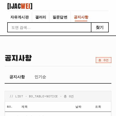
[IJAC
WEI
]
자유게시판
갤러리
질문답변
공지사항
찾기
공지사항
총 0건
공지사항
인기순
// LIST · BO_TABLE=NOTICE · 총 0건
NO.
제목
날짜
조회