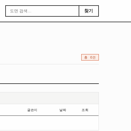
찾기
총 0건
글쓴이
날짜
조회