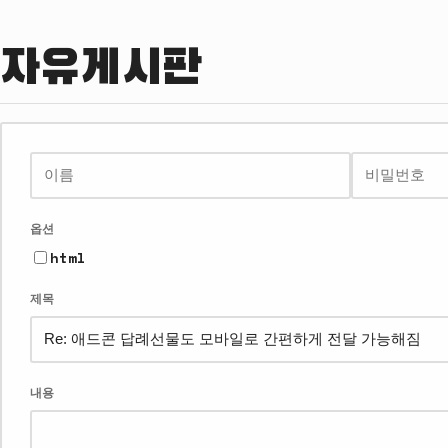
자유게시판
이
비
이
홈
름
밀
메
페
번
일
이
호
지
옵션
html
제목
내용
웹
에