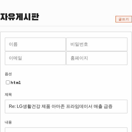
자유게시판
글쓰기
이
비
이
홈
름
밀
메
페
번
일
이
호
지
옵션
html
제목
내용
웹
웹