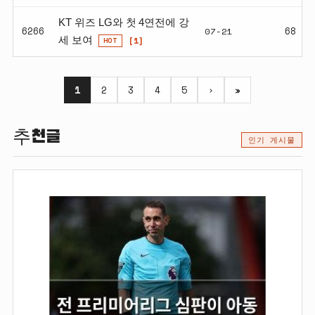
KT 위즈 LG와 첫 4연전에 강
6266
07-21
68
[1]
세 보여
HOT
1
2
3
4
5
›
»
추천글
인기 게시물