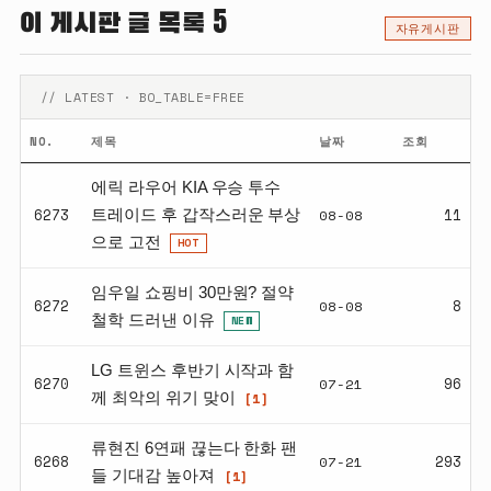
이 게시판 글 목록 5
자유게시판
// LATEST · BO_TABLE=FREE
NO.
제목
날짜
조회
에릭 라우어 KIA 우승 투수
6273
08-08
11
트레이드 후 갑작스러운 부상
으로 고전
HOT
임우일 쇼핑비 30만원? 절약
6272
08-08
8
철학 드러낸 이유
NEW
LG 트윈스 후반기 시작과 함
6270
07-21
96
[1]
께 최악의 위기 맞이
류현진 6연패 끊는다 한화 팬
6268
07-21
293
[1]
들 기대감 높아져