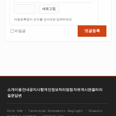
필
번
새로고침
수
호
필
자동등록방지 숫자를 순서대로 입력하세요.
수
댓글등록
비밀글
소개
이용안내
공지사항
개인정보처리방침
자유게시판
갤러리
질문답변
Site 042 · Technical Schematic Daylight · Classic
board + sidebar · ijacwei.com