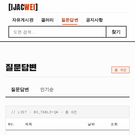
[IJAC
WEI
]
자유게시판
갤러리
질문답변
공지사항
찾기
질문답변
총 0건
질문답변
인기순
// LIST · BO_TABLE=QA · 총 0건
NO.
제목
날짜
조회