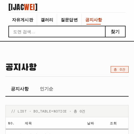
[IJAC
WEI
]
자유게시판
갤러리
질문답변
공지사항
찾기
공지사항
총 0건
공지사항
인기순
// LIST · BO_TABLE=NOTICE · 총 0건
NO.
제목
날짜
조회