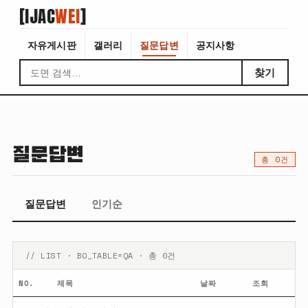
[IJAC
WEI
]
자유게시판
갤러리
질문답변
공지사항
찾기
질문답변
총 0건
질문답변
인기순
// LIST · BO_TABLE=QA · 총 0건
NO.
제목
날짜
조회